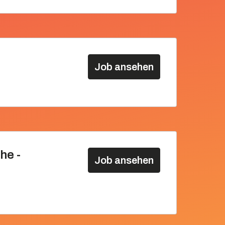
Job ansehen
he -
Job ansehen