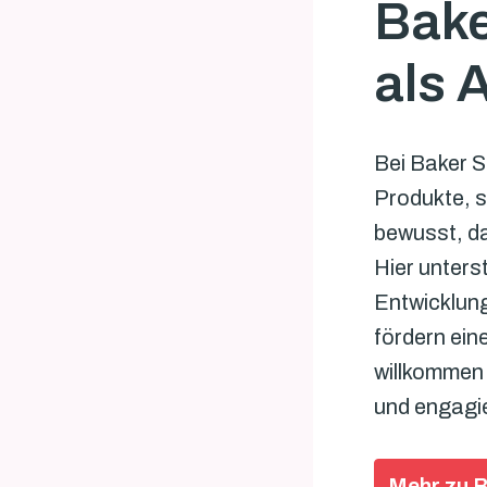
Bake
als 
Bei Baker St
Produkte, s
bewusst, da
Hier unterst
Entwicklung
fördern ein
willkommen 
und engagie
Mehr zu B