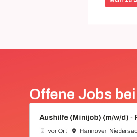
Offene Jobs bei
Aushilfe (Minijob) (m/w/d) 
vor Ort
Hannover
,
Niedersa