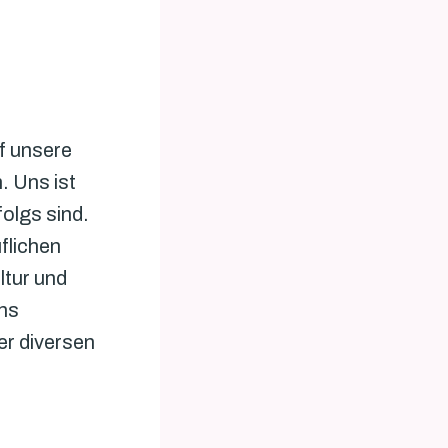
f unsere 
 Uns ist 
lgs sind. 
flichen 
tur und 
ns 
r diversen 