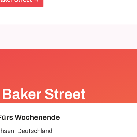
 Baker Street
- Fürs Wochenende
chsen
,
Deutschland