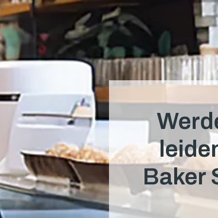
Werde
leide
Baker 