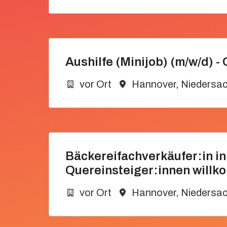
Aushilfe (Minijob) (m/w/d) 
vor Ort
Hannover
,
Niedersa
Bäckereifachverkäufer:in in
Quereinsteiger:innen will
vor Ort
Hannover
,
Niedersa